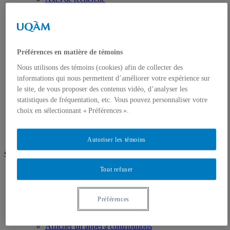
Unités de recherche
Projets de recherche
Publications
Recherches postdoctorales
Recherches aux cycles supérieurs
Préférences en matière de témoins
Stages
Stages postdoctoraux
Nous utilisons des témoins (cookies) afin de collecter des
Stages de recherche
informations qui nous permettent d’améliorer votre expérience sur
Offres d’emplois en recherche
le site, de vous proposer des contenus vidéo, d’analyser les
Médias
statistiques de fréquentation, etc. Vous pouvez personnaliser votre
Trouver un expert
La Faculté dans les médias
choix en sélectionnant « Préférences ».
Nous joindre
Autoriser les témoins
Suivez-nous
Tout refuser
Facebook
Youtube
Chercheurs
Préférences
Boîte à outils
Soutien et financement de la recherche
Afficher un appel à contributions