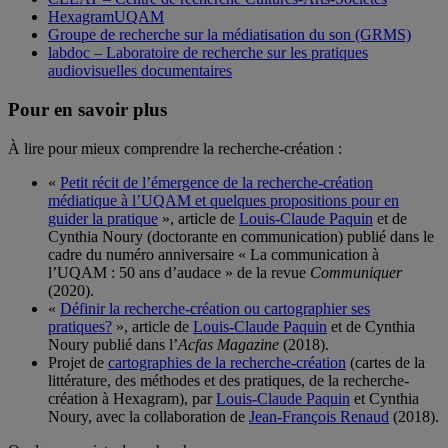
HexagramUQAM
Groupe de recherche sur la médiatisation du son (GRMS)
labdoc – Laboratoire de recherche sur les pratiques
audiovisuelles documentaires
Pour en savoir plus
À lire pour mieux comprendre la recherche-création :
«
Petit récit de l’émergence de la recherche-création
médiatique à l’UQAM et quelques propositions pour en
guider la pratique
», article de
Louis-Claude Paquin
et de
Cynthia Noury (doctorante en communication) publié dans le
cadre du numéro anniversaire « La communication à
l’UQAM : 50 ans d’audace » de la revue
Communiquer
(2020).
«
Définir la recherche-création ou cartographier ses
pratiques?
», article de
Louis-Claude Paquin
et de Cynthia
Noury publié dans l’
Acfas Magazine
(2018).
Projet de
cartographies de la recherche-création
(cartes de la
littérature, des méthodes et des pratiques, de la recherche-
création à Hexagram), par
Louis-Claude Paquin
et Cynthia
Noury, avec la collaboration de
Jean-François Renaud
(2018).