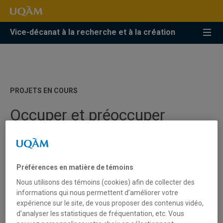
Accéder
Accéder
Accéder
à
au
à
la
menu
la
Vice-décanat à la recherche et à la création
recherche
pricipal
zone
centrale
PROJETS EN COURS
Occuper et préoccuper
l’oreille citoyenne : dévoiler
les conditions de production
des journalistes dans la
Préférences en matière de témoins
nouvelle
Nous utilisons des témoins (cookies) afin de collecter des
informations qui nous permettent d’améliorer votre
expérience sur le site, de vous proposer des contenus vidéo,
d’analyser les statistiques de fréquentation, etc. Vous
Chantal Francoeur
École des médias