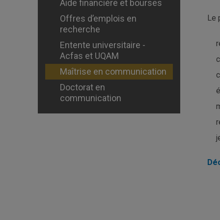
Aide financière et bourses
Offres d’emplois en
Le 
recherche
r
Entente universitaire -
Acfas et UQAM
c
Maîtrise en communication
c
Doctorat en
é
communication
m
r
j
Déc