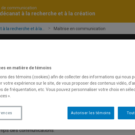
é de communication
décanat à la recherche et à la création
à la recherche et à la...
Maîtrise en communication
t création
Stages
Médias
Nous
ces en matière de témoins
sons des témoins (cookies) afin de collecter des informations qui nous 
r votre expérience sur le site, de vous proposer des contenus vidéo, d’a
aîtrise en communication
es de fréquentation, etc. Vous pouvez personnaliser votre choix en séle
ces ».
ppuyant sur les savoirs reconnus en communication, la maîtrise
érences
Autoriser les témoins
Tout
rgents qui interrogent et renouvellent les pratiques. Les étudian
ellectuelle, leur esprit critique et leurs habiletés techniques au
mps des communications.