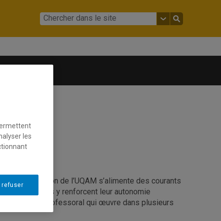
 joindre
permettent
nalyser les
ctionnant
 en communication de l’UQAM s’alimente des courants
 refuser
tes et étudiants y renforcent leur autonomie
près d’un corps professoral qui œuvre dans plusieurs