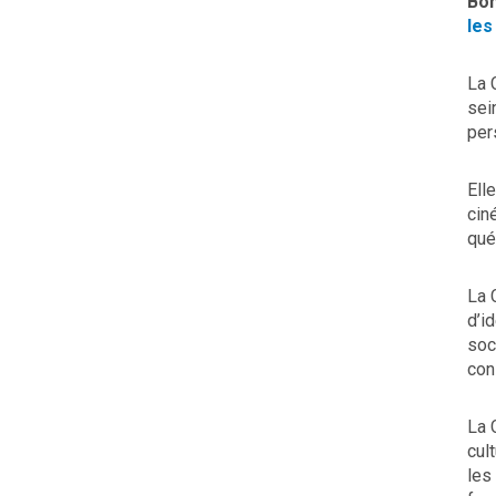
Bo
les
La 
sei
per
Ell
cin
qué
La 
d’i
soc
con
La 
cul
les