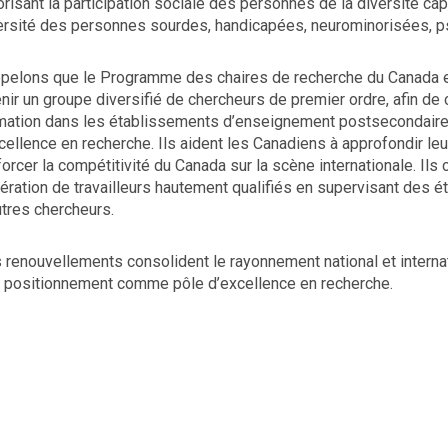
orisant la participation sociale des personnes de la diversité capa
ersité des personnes sourdes, handicapées, neurominorisées, 
pelons que le Programme des chaires de recherche du Canada est 
enir un groupe diversifié de chercheurs de premier ordre, afin de 
mation dans les établissements d’enseignement postsecondaire du
xcellence en recherche. Ils aident les Canadiens à approfondir leu
forcer la compétitivité du Canada sur la scène internationale. Ils 
ération de travailleurs hautement qualifiés en supervisant des é
utres chercheurs.
 renouvellements consolident le rayonnement national et interna
 positionnement comme pôle d’excellence en recherche.