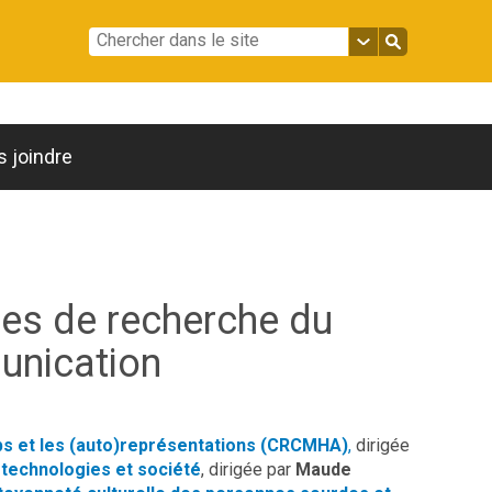
 joindre
res de recherche du
unication
ps et les (auto)représentations (CRCMHA)
,
dirigée
 technologies et société
, dirigée par
Maude