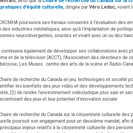
nenfant
, ainsi que la
Chaire de recherche du Canada sur la c
 pratiques d’équité culturelle,
dirigée par
Véro Leduc,
voient 
CRCMHA poursuivra ses travaux consacrés à l’évaluation des env
n des industries médiatiques, ainsi qu’à l’implantation de politi
sonnes neurodivergentes, sourdes et vivant avec un ou des hand
e continuera également de développer ses collaborations avec pl
éma et de la télévision (ACCT), l’Association des directeurs de
bécoise, Les Muses : centre des arts de la scène et Radio-Cana
Chaire de recherche du Canada en jeu, technologies et société pou
dentifier les bienfaits des jeux vidéo et des développements tech
iété, (2) de rendre l’environnement vidéoludique plus sain et sécur
scientisant des jeux et leur potentiel d’innovation sociale.
Chaire de recherche du Canada sur la citoyenneté culturelle des 
turelle poursuit son engagement pour un deuxième mandat, afin 
 principaux enjeux relatifs à la citoyenneté culturelle des person