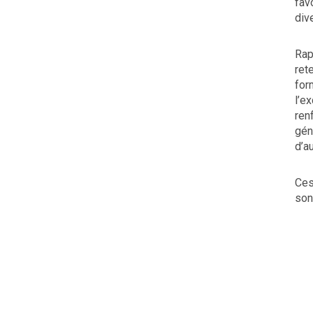
fav
div
Rap
ret
for
l’e
ren
gén
d’a
Ces
son