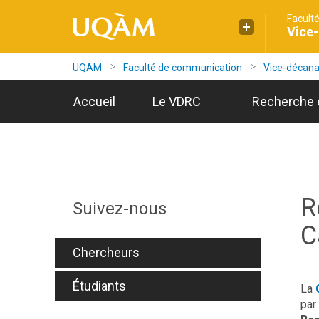
Facult
Accéder
Accéder
Accéder
Vice-
à
au
à
la
menu
la
recherche
pricipal
zone
UQAM
Faculté de communication
Vice-décanat 
centrale
Accueil
Le VDRC
Recherche e
R
Suivez-nous
C
Chercheurs
Étudiants
La
par