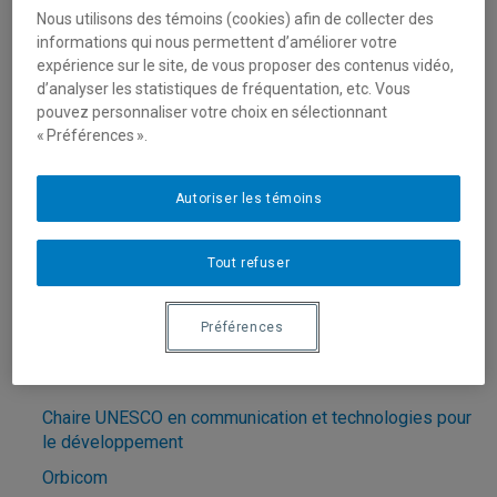
ainsi concrétisées et diversifiées au fil des années,
Nous utilisons des témoins (cookies) afin de collecter des
notamment avec l’apport de la recherche-action et
informations qui nous permettent d’améliorer votre
intervention et des maîtres de langue chercheures et
expérience sur le site, de vous proposer des contenus vidéo,
chercheurs :
d’analyser les statistiques de fréquentation, etc. Vous
pouvez personnaliser votre choix en sélectionnant
« Préférences ».
Communication interculturelle et internationale
Études postcoloniales et (dé)mondialisation
Autoriser les témoins
Jumelages interculturels
Immigration, diasporas, minorités
Tout refuser
Langues, identité et intégration
Préférences
Unités de recherche associées
Chaire UNESCO en communication et technologies pour
le développement
Orbicom