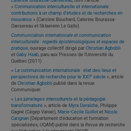
Caterine Bourassa-Dansereau
, dont l’article
«
Communication interculturelle et internationale :
contributions à un champ d’études et de recherches en
mouvance
» (Caroline Bouchard, Caterine Bourassa-
Dansereau et Sklaerenn Le Gallo).
Communication internationale et communication
interculturelle : regards épistémologiques et espaces de
pratique
, ouvrage collectif dirigé par
Christian Agbobli
et
Gaby Hsab
, paru aux Presses de l’Université du
Québec (2011).
«
La communication internationale : état des lieux et
e
perspectives de recherche pour le XXI
siècle
», article
de
Christian Agbobli
publié dans la revue
Communiquer.
«
Les jumelages interculturels et la pédagogie
transformatoire
», article de
Myra Deraîche
, Philippe
Gagné (Cégep Vanier),
Marie-Cécile Guillot
et
Nicole
Carignan
(Département d’éducation et formation
spécialisées, UQAM) publié dans la
Revue de recherche