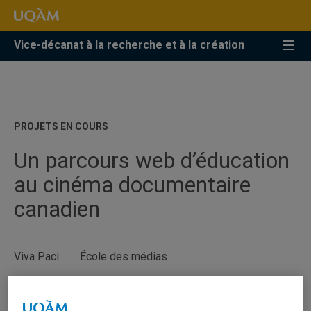
Accéder
Accéder
Accéder
à
au
à
la
menu
la
Vice-décanat à la recherche et à la création
recherche
pricipal
zone
centrale
PROJETS EN COURS
Un parcours web d’éducation
au cinéma documentaire
canadien
Viva Paci
École des médias
Cinéma documentaire
Culture
Éducation