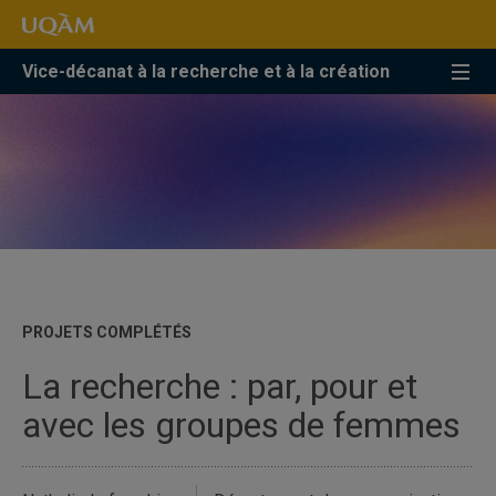
Accéder
Accéder
Accéder
à
au
à
la
menu
la
Vice-décanat à la recherche et à la création
recherche
pricipal
zone
centrale
PROJETS COMPLÉTÉS
La recherche : par, pour et
avec les groupes de femmes